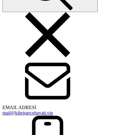
EMAIL ADRESİ
mail@kibrisgecehayati.vip