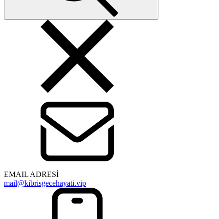
EMAIL ADRESİ
mail@kibrisgecehayati.vip