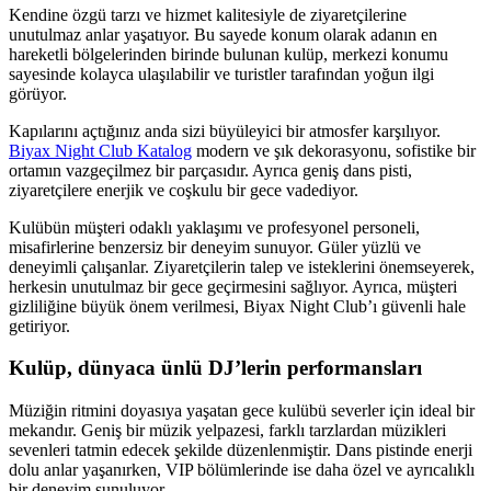
Kendine özgü tarzı ve hizmet kalitesiyle de ziyaretçilerine
unutulmaz anlar yaşatıyor. Bu sayede konum olarak adanın en
hareketli bölgelerinden birinde bulunan kulüp, merkezi konumu
sayesinde kolayca ulaşılabilir ve turistler tarafından yoğun ilgi
görüyor.
Kapılarını açtığınız anda sizi büyüleyici bir atmosfer karşılıyor.
Biyax Night Club Katalog
modern ve şık dekorasyonu, sofistike bir
ortamın vazgeçilmez bir parçasıdır. Ayrıca geniş dans pisti,
ziyaretçilere enerjik ve coşkulu bir gece vadediyor.
Kulübün müşteri odaklı yaklaşımı ve profesyonel personeli,
misafirlerine benzersiz bir deneyim sunuyor. Güler yüzlü ve
deneyimli çalışanlar. Ziyaretçilerin talep ve isteklerini önemseyerek,
herkesin unutulmaz bir gece geçirmesini sağlıyor. Ayrıca, müşteri
gizliliğine büyük önem verilmesi, Biyax Night Club’ı güvenli hale
getiriyor.
Kulüp, dünyaca ünlü DJ’lerin performansları
Müziğin ritmini doyasıya yaşatan gece kulübü severler için ideal bir
mekandır. Geniş bir müzik yelpazesi, farklı tarzlardan müzikleri
sevenleri tatmin edecek şekilde düzenlenmiştir. Dans pistinde enerji
dolu anlar yaşanırken, VIP bölümlerinde ise daha özel ve ayrıcalıklı
bir deneyim sunuluyor.