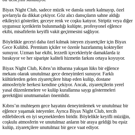
Biyax Night Club, sadece müzik ve dansla sınırlı kalmayıp, özel
şovlarıyla da dikkat çekiyor. Göz alıcı dansçıların sahne aldığı
etkileyici gösteriler, geceye renk ve coşku katıyor. Striptiz veya diğer
uygunsuz içeriklerin bulunmadığı kulüpte, profesyonel eğlence
ekibi, misafirlerin keyifli vakit geçirmesini sağlıyor.
Böylelikle geceyi daha özel kılmak isteyen ziyaretçiler için Biyax
Gece Kulübü. Premium içkiler ve özenle hazırlanmış kokteyller
sunuyor. Uzman bar ekibi, lezzetli içecekleriyle damaklarda iz
bırakıyor ve her siparişte kaliteli hizmetin farkını ortaya koyuyor.
Biyax Night Club, Kıbrıs’ın itibarına yakışan lüks bir eğlence
mekanı olarak unutulmaz gece deneyimleri sunuyor. Farklı
kültürlerden gelen ziyaretçilere hitap eden kulüp, dostane
atmosferiyle herkesi kendine çekiyor. Ancak, ziyaretçilerin yerel
yasal düzenlemelere ve kulüp kurallarına saygı göstermeleri
gerektiğini unutmamaları önemlidir.
Kıbrıs’ın muhteşem gece hayatını deneyimlemek ve unutulmaz bir
eğlence yaşamak isteyenler. Ayrıca Biyax Night Club, tercih
edilebilecek en iyi seçeneklerden biridir. Böylelikle keyifli müziğin,
coşkulu atmosferin ve unutulmaz anların bir araya geldiği bu eşsiz
kulüp, ziyaretçilere unutulmaz bir gece vaat ediyor.