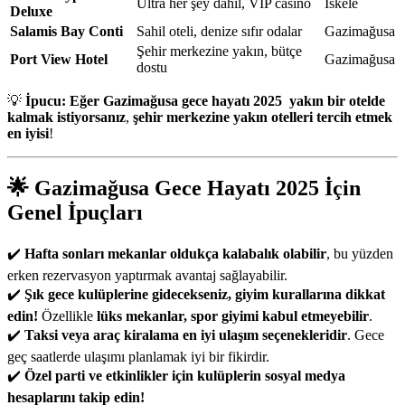
Ultra her şey dahil, VIP casino
İskele
Deluxe
Salamis Bay Conti
Sahil oteli, denize sıfır odalar
Gazimağusa
Şehir merkezine yakın, bütçe
Port View Hotel
Gazimağusa
dostu
💡
İpucu:
Eğer Gazimağusa gece hayatı 2025 yakın bir otelde
kalmak istiyorsanız
,
şehir merkezine yakın otelleri tercih etmek
en iyisi
!
🌟
Gazimağusa Gece Hayatı 2025 İçin
Genel İpuçları
✔️
Hafta sonları mekanlar oldukça kalabalık olabilir
, bu yüzden
erken rezervasyon yaptırmak avantaj sağlayabilir.
✔️
Şık gece kulüplerine gidecekseniz, giyim kurallarına dikkat
edin!
Özellikle
lüks mekanlar, spor giyimi kabul etmeyebilir
.
✔️
Taksi veya araç kiralama en iyi ulaşım seçenekleridir
. Gece
geç saatlerde ulaşımı planlamak iyi bir fikirdir.
✔️
Özel parti ve etkinlikler için kulüplerin sosyal medya
hesaplarını takip edin!