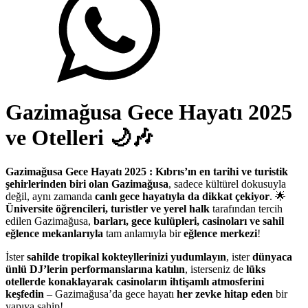
Gazimağusa Gece Hayatı 2025
ve Otelleri
🌙🎶
Gazimağusa Gece Hayatı 2025 : Kıbrıs’ın en tarihi ve turistik
şehirlerinden biri olan Gazimağusa
, sadece kültürel dokusuyla
değil, aynı zamanda
canlı gece hayatıyla da dikkat çekiyor
. 🌟
Üniversite öğrencileri, turistler ve yerel halk
tarafından tercih
edilen Gazimağusa,
barları, gece kulüpleri, casinoları ve sahil
eğlence mekanlarıyla
tam anlamıyla bir
eğlence merkezi
!
İster
sahilde tropikal kokteyllerinizi yudumlayın
, ister
dünyaca
ünlü DJ’lerin performanslarına katılın
, isterseniz de
lüks
otellerde konaklayarak casinoların ihtişamlı atmosferini
keşfedin
– Gazimağusa’da gece hayatı
her zevke hitap eden
bir
yapıya sahip!