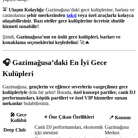
🚖
Ulaşım Kolaylığı:
Gazimağusa’daki gece kulüplerine, barlara ve
casinolarına
şehir merkezinden
taksi
veya özel araçlarla kolayca
ulaşabilirsiniz
.
Bazı oteller gece kulüplerine ücretsiz shuttle
hizmeti sunabilir!
Şimdi,
Gazimağusa’nın en ünlü gece kulüpleri, barları ve
konaklama seçeneklerini keşfedelim!
🚀🔥
🎧
Gazimağusa’daki En İyi Gece
Kulüpleri
Gazimağusa,
gençlerin ve eğlence severlerin vazgeçilmez gece
kulüpleriyle
dolu bir şehir! Burada,
özel konsept partiler, canlı DJ
performansları, köpük partileri ve özel VIP hizmetler sunan
mekanlar
bulabilirsiniz.
🎤
Gece
⭐
Öne Çıkan Özellikleri
📍
Konum
Kulübü
Canlı DJ performansları, ekonomik
Gazimağusa
Deep Club
içki menüsü
Merkez