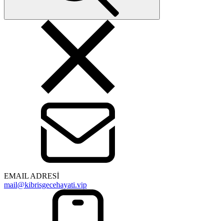
EMAIL ADRESİ
mail@kibrisgecehayati.vip