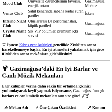
Üniversite öğrencilerinin favorisi,
Gazimağusa
Mood Club
enerjik ortam
Merkez
Sahil kenarında sabaha kadar süren
Venus Club
İskele
partiler
Inferno Night
Uluslararası DJ performansları,
Gazimağusa
Club
köpük partileri
Crystal Night
Şık VIP bölümler, premium içki
Gazimağusa
Club
servisi
💡
İpucu:
Kıbrıs gece kulüpleri
genellikle 23:00’ten sonra
hareketlenmeye başlar
.
En iyi atmosferi yakalamak için gece
01:00’den sonra mekânlara gidebilirsiniz!
🍹
Gazimağusa’daki En İyi Barlar ve
Canlı Müzik Mekanları
Eğer
kulüpler yerine daha sakin bir ortamda içkinizi
yudumlayarak keyif yapmak istiyorsanız
, Gazimağusa’nın
şık
barları ve canlı müzik mekanları
tam size göre! 🎷🍸
⭐
Öne Çıkan Özellikleri
🎶
Mekan Adı
📍
Konum