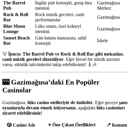
The Barrel
İngiliz pub konsepti, geniş bira
Gazimağusa
Pub
menüsü
Merkez
Rock & Roll
Rock müzik geceleri, canlı
Gazimağusa
Bar
performanslar
Blue Moon
Lüks ortam, özel kokteyl
Gazimağusa
Lounge
menüsü
Sunset Beach
Gün batımı manzarası, sahil
İskele
Bar
konsepti
💡
İpucu:
The Barrel Pub ve Rock & Roll Bar gibi mekanlar,
canlı müzik geceleri düzenliyor
. Eğer favori bir müzik tarzınız
varsa, etkinlik takvimlerini takip edebilirsiniz! 🎸🎶
🎰
Gazimağusa’daki En Popüler
Casinolar
Gazimağusa,
lüks casino otelleriyle de ünlüdür
. Eğer geceye
şans
oyunlarıyla devam etmek istiyorsanız
, aşağıdaki
lüks casinoları
ziyaret edebilirsiniz!
⭐
Öne Çıkan Özellikleri
🎲
Casino Adı
📍
Konum