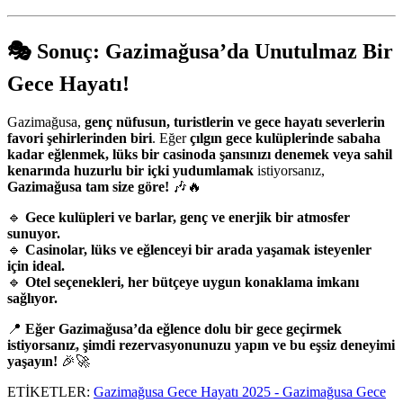
🎭
Sonuç: Gazimağusa’da Unutulmaz Bir
Gece Hayatı!
Gazimağusa,
genç nüfusun, turistlerin ve gece hayatı severlerin
favori şehirlerinden biri
. Eğer
çılgın gece kulüplerinde sabaha
kadar eğlenmek, lüks bir casinoda şansınızı denemek veya sahil
kenarında huzurlu bir içki yudumlamak
istiyorsanız,
Gazimağusa tam size göre!
🎶🔥
🔹
Gece kulüpleri ve barlar, genç ve enerjik bir atmosfer
sunuyor.
🔹
Casinolar, lüks ve eğlenceyi bir arada yaşamak isteyenler
için ideal.
🔹
Otel seçenekleri, her bütçeye uygun konaklama imkanı
sağlıyor.
📍
Eğer Gazimağusa’da eğlence dolu bir gece geçirmek
istiyorsanız, şimdi rezervasyonunuzu yapın ve bu eşsiz deneyimi
yaşayın!
🎉🚀
ETİKETLER:
Gazimağusa Gece Hayatı 2025 - Gazimağusa Gece