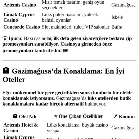
Mısır temalı tasarım, geniş oyun
Artemis Casino
Gazimağusa
seçenekleri
Limak Cyprus
Lüks poker masaları, yüksek
İskele
Casino
bahisli oyunlar
Concorde Casino
Slot makineleri, rulet, VIP salonlar
Bafra
💡
İpucu:
Bazı casinolar,
ilk defa gelen ziyaretçilere bedava çip
promosyonları sunabiliyor
.
Casinoya girmeden önce
promosyonları kontrol edin!
🎟️
🏨
Gazimağusa’da Konaklama: En İyi
Oteller
Eğer
mükemmel bir gece geçirdikten sonra konforlu bir otelde
konaklamak istiyorsanız
, Gazimağusa’da
lüks otellerden butik
konaklamalara kadar birçok alternatif
bulunuyor.
⭐
Öne Çıkan Özellikler
🏨
Otel Adı
📍
Konum
Artemis Hotel &
Lüks konaklama, büyük casino
Gazimağusa
Casino
ve spa
Limak Cyprus